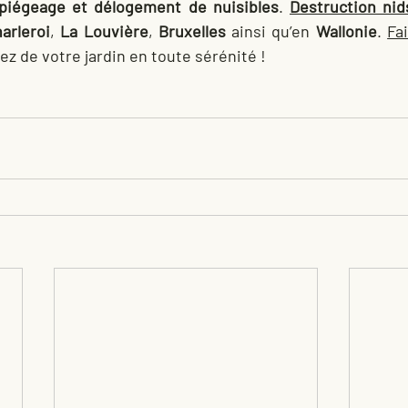
piégeage et délogement de nuisibles
. 
Destruction ni
arleroi
, 
La
Louvière
, 
Bruxelles
 ainsi qu’en 
Wallonie
. 
Fa
itez de votre jardin en toute sérénité !