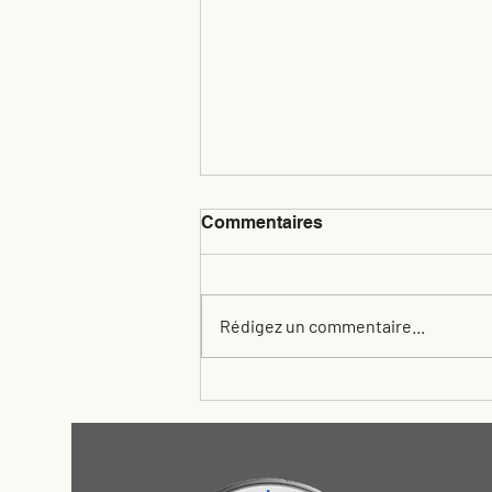
Commentaires
Rédigez un commentaire...
10 conseils pour se
débarrasser des frelons
asiatiques