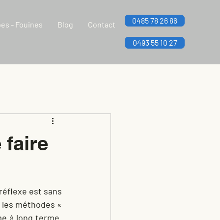
0485 78 26 86
es - Fouines
Blog
Contact
0493 55 10 27
 faire
réflexe est sans 
 les méthodes « 
e à long terme. 