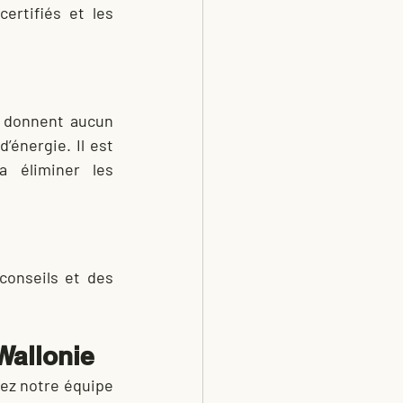
ertifiés et les 
 donnent aucun 
énergie. Il est 
donc judicieux de contacter directement un professionnel qui saura éliminer les 
onseils et des 
Wallonie
ez notre équipe 