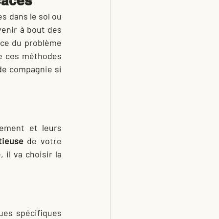
caces
s dans le sol ou 
enir à bout des 
rce du problème 
de ces méthodes 
de compagnie si 
ement et leurs 
tieuse
 de votre 
terrain afin d’évaluer l’ampleur des dégâts et identifier les galeries. Ensuite, il va choisir la 
ques spécifiques 